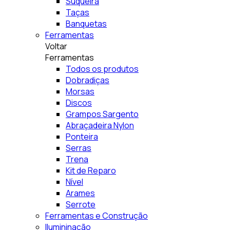
Suqueira
Taças
Banquetas
Ferramentas
Voltar
Ferramentas
Todos os produtos
Dobradiças
Morsas
Discos
Grampos Sargento
Abraçadeira Nylon
Ponteira
Serras
Trena
Kit de Reparo
Nível
Arames
Serrote
Ferramentas e Construção
Ilumininação