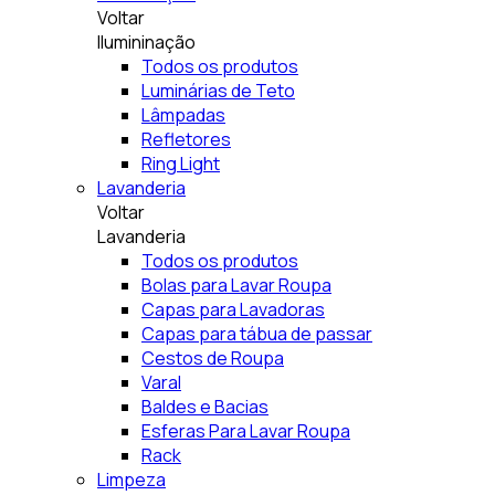
Voltar
Ilumininação
Todos os produtos
Luminárias de Teto
Lâmpadas
Refletores
Ring Light
Lavanderia
Voltar
Lavanderia
Todos os produtos
Bolas para Lavar Roupa
Capas para Lavadoras
Capas para tábua de passar
Cestos de Roupa
Varal
Baldes e Bacias
Esferas Para Lavar Roupa
Rack
Limpeza