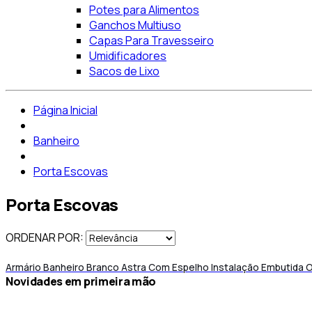
Potes para Alimentos
Ganchos Multiuso
Capas Para Travesseiro
Umidificadores
Sacos de Lixo
Página Inicial
Banheiro
Porta Escovas
Porta Escovas
ORDENAR POR:
Armário Banheiro Branco Astra Com Espelho Instalação Embutida
novidades em primeira mão