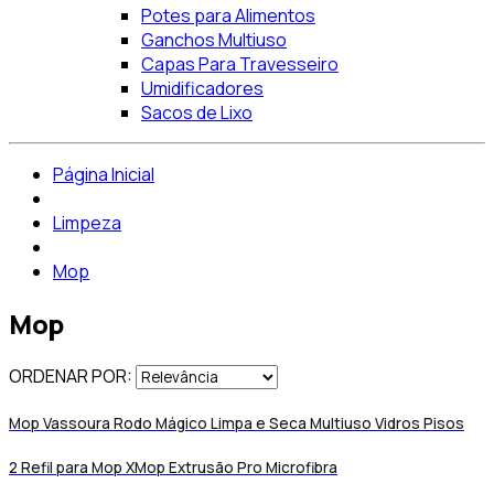
Potes para Alimentos
Ganchos Multiuso
Capas Para Travesseiro
Umidificadores
Sacos de Lixo
Página Inicial
Limpeza
Mop
Mop
ORDENAR POR:
Mop Vassoura Rodo Mágico Limpa e Seca Multiuso Vidros Pisos
2 Refil para Mop XMop Extrusão Pro Microfibra