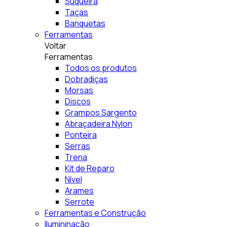
Suqueira
Taças
Banquetas
Ferramentas
Voltar
Ferramentas
Todos os produtos
Dobradiças
Morsas
Discos
Grampos Sargento
Abraçadeira Nylon
Ponteira
Serras
Trena
Kit de Reparo
Nível
Arames
Serrote
Ferramentas e Construção
Ilumininação