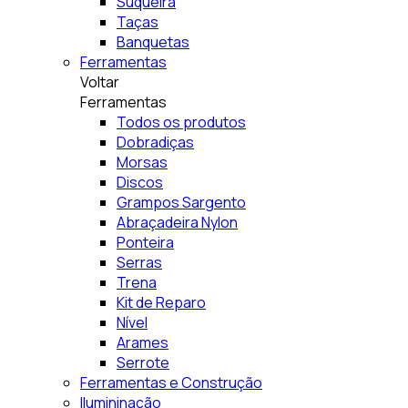
Suqueira
Taças
Banquetas
Ferramentas
Voltar
Ferramentas
Todos os produtos
Dobradiças
Morsas
Discos
Grampos Sargento
Abraçadeira Nylon
Ponteira
Serras
Trena
Kit de Reparo
Nível
Arames
Serrote
Ferramentas e Construção
Ilumininação