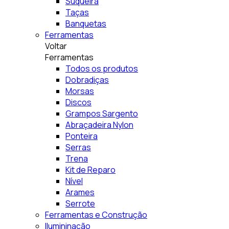
Suqueira
Taças
Banquetas
Ferramentas
Voltar
Ferramentas
Todos os produtos
Dobradiças
Morsas
Discos
Grampos Sargento
Abraçadeira Nylon
Ponteira
Serras
Trena
Kit de Reparo
Nível
Arames
Serrote
Ferramentas e Construção
Ilumininação