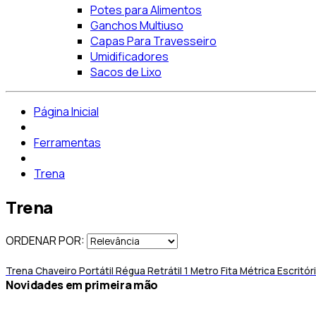
Potes para Alimentos
Ganchos Multiuso
Capas Para Travesseiro
Umidificadores
Sacos de Lixo
Página Inicial
Ferramentas
Trena
Trena
ORDENAR POR:
Trena Chaveiro Portátil Régua Retrátil 1 Metro Fita Métrica Escritór
novidades em primeira mão