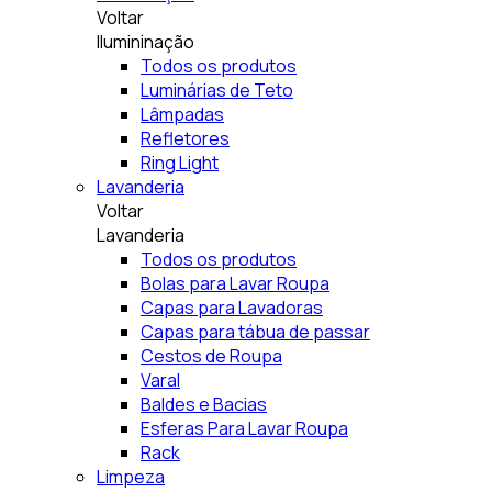
Voltar
Ilumininação
Todos os produtos
Luminárias de Teto
Lâmpadas
Refletores
Ring Light
Lavanderia
Voltar
Lavanderia
Todos os produtos
Bolas para Lavar Roupa
Capas para Lavadoras
Capas para tábua de passar
Cestos de Roupa
Varal
Baldes e Bacias
Esferas Para Lavar Roupa
Rack
Limpeza