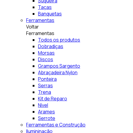
Suqueira
Taças
Banquetas
Ferramentas
Voltar
Ferramentas
Todos os produtos
Dobradiças
Morsas
Discos
Grampos Sargento
Abraçadeira Nylon
Ponteira
Serras
Trena
Kit de Reparo
Nível
Arames
Serrote
Ferramentas e Construção
Ilumininação