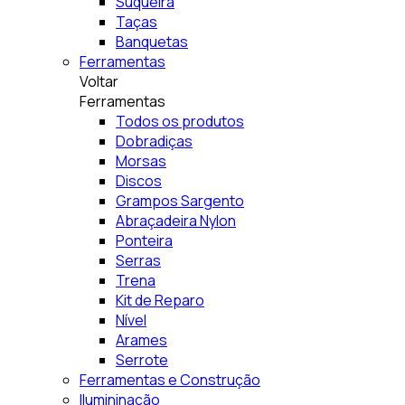
Suqueira
Taças
Banquetas
Ferramentas
Voltar
Ferramentas
Todos os produtos
Dobradiças
Morsas
Discos
Grampos Sargento
Abraçadeira Nylon
Ponteira
Serras
Trena
Kit de Reparo
Nível
Arames
Serrote
Ferramentas e Construção
Ilumininação